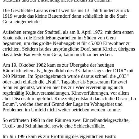
Die Geschichte Lusans reicht weit bis ins 13. Jahrhundert zurück.
1919 wurde das kleine Bauerndorf dann schließlich in die Stadt
Gera eingemeindet.
Aufsehen erregte der Stadtteil, als am 8. April 1972 mit dem ersten
Spatenstich die Erschließungsarbeiten im Süden von Gera
begannen, um das größte Neubaugebiet für 45.000 Einwohner zu
errichten. Seitdem ist das ursprüngliche Dorf, samt Kirche, übrigens
das älteste Bauwerk von Gera, kaum noch zu bemerken.
Am 19. Oktober 1982 kam es zur Übergabe der heutigen
Räumlichkeiten als „Jugendklub des 33. Jahrestages der DDR” mit
240 Plätzen. Im Sprachgebrauch wurde daraus schnell die „033”
oder auch einfach die „Null”. Tagsüber als Speiseraum für zwei
Schulen genutzt, wurden hier bis zur Wiedervereinigung auch
regelmäßig Kulturveranstaltungen, Kinovorführungen, vor allem
aber Discos durchgeführt. Kurzzeitig entstand danach die Disco „La
Boum”, welche aber auf Grund der Lage im Wohngebiet und
Problemen im Umfeld nicht weiter betrieben werden konnte.
So eröffneten 1993 in den Räumen zwei Einzelhandelsgeschäfte,
Textil- und Schuhhandel sowie eine Schleckerfiliale.
Im Juli 1995 kam es zur Eröffnung des eigentlichen Bistro