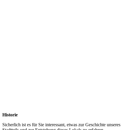
Historie
Sicherlich ist es für Sie interessant, etwas zur Geschichte unseres
Stadtteils und zur Entstehung dieses Lokals zu erfahren.